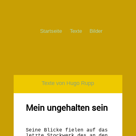
Startseite
Texte
Bilder
Texte von Hugo Rupp
Mein ungehalten sein
Seine Blicke fielen auf das
letzte Stockwerk des an den