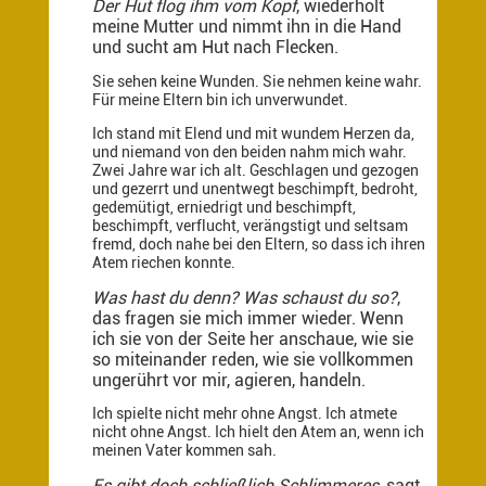
Der Hut flog ihm vom Kopf
, wiederholt
meine Mutter und nimmt ihn in die Hand
und sucht am Hut nach Flecken.
Sie sehen keine Wunden. Sie nehmen keine wahr.
Für meine Eltern bin ich unverwundet.
Ich stand mit Elend und mit wundem Herzen da,
und niemand von den beiden nahm mich wahr.
Zwei Jahre war ich alt. Geschlagen und gezogen
und gezerrt und unentwegt beschimpft, bedroht,
gedemütigt, erniedrigt und beschimpft,
beschimpft, verflucht, verängstigt und seltsam
fremd, doch nahe bei den Eltern, so dass ich ihren
Atem riechen konnte.
Was hast du denn? Was schaust du so?
,
das fragen sie mich immer wieder. Wenn
ich sie von der Seite her anschaue, wie sie
so miteinander reden, wie sie vollkommen
ungerührt vor mir, agieren, handeln.
Ich spielte nicht mehr ohne Angst. Ich atmete
nicht ohne Angst. Ich hielt den Atem an, wenn ich
meinen Vater kommen sah.
Es gibt doch schließlich Schlimmeres
, sagt