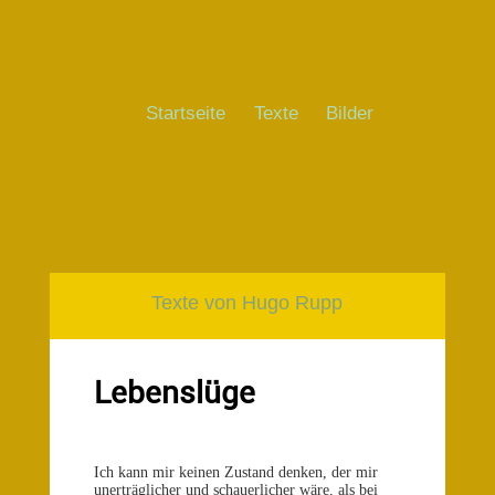
Startseite
Texte
Bilder
Texte von Hugo Rupp
Lebenslüge
Ich kann mir keinen Zustand denken, der mir
unerträglicher und schauerlicher wäre, als bei