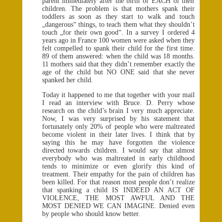
parent immediately after the birth of EACH of their
children. The problem is that mothers spank their
toddlers as soon as they start to walk and touch
„dangerous“ things, to teach them what they shouldn’t
touch „for their own good“. In a survey I ordered 4
years ago in France 100 women were asked when they
felt compelled to spank their child for the first time.
89 of them answered: when the child was 18 months.
11 mothers said that they didn’t remember exactly the
age of the child but NO ONE said that she never
spanked her child.
Today it happened to me that together with your mail
I read an interview with Bruce. D. Perry whose
research on the child’s brain I very much appreciate.
Now, I was very surprised by his statement that
fortunately only 20% of people who were maltreated
become violent in their later lives. I think that by
saying this he may have forgotten the violence
directed towards children. I would say that almost
everybody who was maltreated in early childhood
tends to minimize or even glorify this kind of
treatment. Their empathy for the pain of children has
been killed. For that reason most people don’t realize
that spanking a child IS INDEED AN ACT OF
VIOLENCE, THE MOST AWFUL AND THE
MOST DENIED WE CAN IMAGINE. Denied even
by people who should know better.