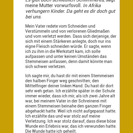
meine Mutter vorwurfsvoll.
In Afrika
verhungern Kinder. Da geht es dir doch gut
bei uns
.
Mein Vater redete vom Schneiden und
Verstümmeln und von verlorenen Gliedmaßen
und vom verletzt werden. Dass sich derjenige, der
sich mit einem Stärkeren anlegte, doch nur ins
eigne Fleisch schneiden würde. Er sagte, wenn
ich zu ihm in die Werkstatt kam, ich solle
aufpassen und unter keinen Umständen das
Stemmeisen anfassen, denn damit könnte man
sich schwer verletzen.
Ich sagte mir, du hast dir mit einem Stemmeisen
den halben Finger weg geschnitten; den
Mittelfinger deiner linken Hand. Du hast dir dort
sehr weh getan. Ich erzählte später in der Schule
immer wieder, dass ich mir, als ich zwei Jahre alt
war, bei meinem Vater in der Schreinerei mit
einem Stemmeisen beinahe den ganzen Finger
abgehackt hatte. Weil ich nicht aufgepasst hatte.
Ich erzählte das und war stolz auf meine
Verletzung. Ich war stolz darauf, dass diese böse
Wunde ein Erlebnis war, das ich verwunden hatte.
Die Wunde hatte ich geheilt.