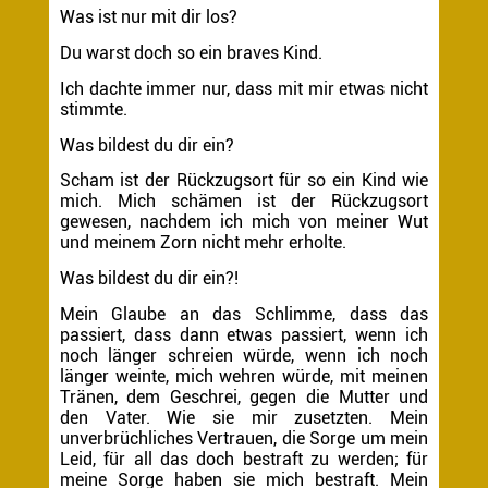
Was ist nur mit dir los?
Du warst doch so ein braves Kind.
Ich dachte immer nur, dass mit mir etwas nicht
stimmte.
Was bildest du dir ein?
Scham ist der Rückzugsort für so ein Kind wie
mich. Mich schämen ist der Rückzugsort
gewesen, nachdem ich mich von meiner Wut
und meinem Zorn nicht mehr erholte.
Was bildest du dir ein?!
Mein Glaube an das Schlimme, dass das
passiert, dass dann etwas passiert, wenn ich
noch länger schreien würde, wenn ich noch
länger weinte, mich wehren würde, mit meinen
Tränen, dem Geschrei, gegen die Mutter und
den Vater. Wie sie mir zusetzten. Mein
unverbrüchliches Vertrauen, die Sorge um mein
Leid, für all das doch bestraft zu werden; für
meine Sorge haben sie mich bestraft. Mein