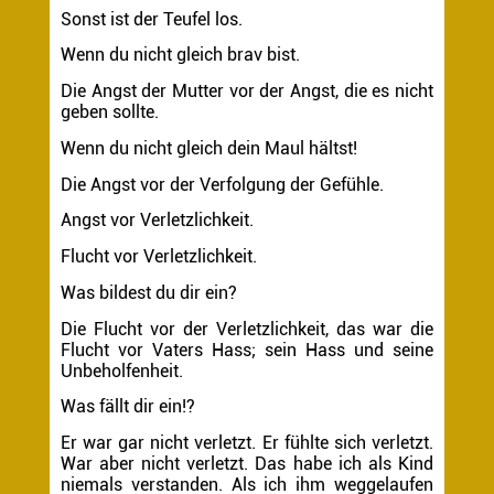
Sonst ist der Teufel los.
Wenn du nicht gleich brav bist.
Die Angst der Mutter vor der Angst, die es nicht
geben sollte.
Wenn du nicht gleich dein Maul hältst!
Die Angst vor der Verfolgung der Gefühle.
Angst vor Verletzlichkeit.
Flucht vor Verletzlichkeit.
Was bildest du dir ein?
Die Flucht vor der Verletzlichkeit, das war die
Flucht vor Vaters Hass; sein Hass und seine
Unbeholfenheit.
Was fällt dir ein!?
Er war gar nicht verletzt. Er fühlte sich verletzt.
War aber nicht verletzt. Das habe ich als Kind
niemals verstanden. Als ich ihm weggelaufen