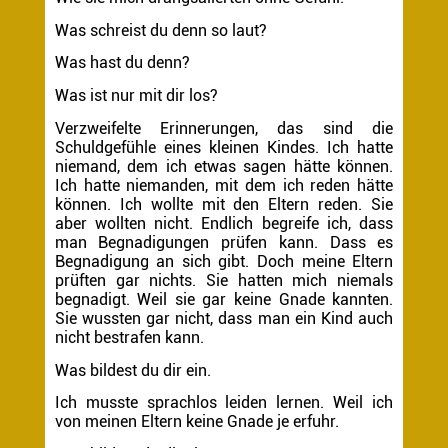
Was schreist du denn so laut?
Was hast du denn?
Was ist nur mit dir los?
Verzweifelte Erinnerungen, das sind die
Schuldgefühle eines kleinen Kindes. Ich hatte
niemand, dem ich etwas sagen hätte können.
Ich hatte niemanden, mit dem ich reden hätte
können. Ich wollte mit den Eltern reden. Sie
aber wollten nicht. Endlich begreife ich, dass
man Begnadigungen prüfen kann. Dass es
Begnadigung an sich gibt. Doch meine Eltern
prüften gar nichts. Sie hatten mich niemals
begnadigt. Weil sie gar keine Gnade kannten.
Sie wussten gar nicht, dass man ein Kind auch
nicht bestrafen kann.
Was bildest du dir ein.
Ich musste sprachlos leiden lernen. Weil ich
von meinen Eltern keine Gnade je erfuhr.