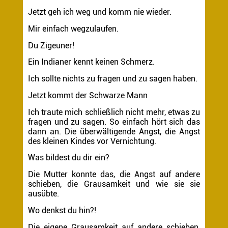
Jetzt geh ich weg und komm nie wieder.
Mir einfach wegzulaufen.
Du Zigeuner!
Ein Indianer kennt keinen Schmerz.
Ich sollte nichts zu fragen und zu sagen haben.
Jetzt kommt der Schwarze Mann
Ich traute mich schließlich nicht mehr, etwas zu
fragen und zu sagen. So einfach hört sich das
dann an. Die überwältigende Angst, die Angst
des kleinen Kindes vor Vernichtung.
Was bildest du dir ein?
Die Mutter konnte das, die Angst auf andere
schieben, die Grausamkeit und wie sie sie
ausübte.
Wo denkst du hin?!
Die eigene Grausamkeit auf andere schieben,