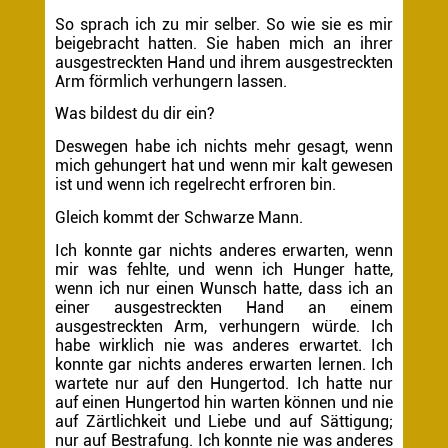
So sprach ich zu mir selber. So wie sie es mir
beigebracht hatten. Sie haben mich an ihrer
ausgestreckten Hand und ihrem ausgestreckten
Arm förmlich verhungern lassen.
Was bildest du dir ein?
Deswegen habe ich nichts mehr gesagt, wenn
mich gehungert hat und wenn mir kalt gewesen
ist und wenn ich regelrecht erfroren bin.
Gleich kommt der Schwarze Mann.
Ich konnte gar nichts anderes erwarten, wenn
mir was fehlte, und wenn ich Hunger hatte,
wenn ich nur einen Wunsch hatte, dass ich an
einer ausgestreckten Hand an einem
ausgestreckten Arm, verhungern würde. Ich
habe wirklich nie was anderes erwartet. Ich
konnte gar nichts anderes erwarten lernen. Ich
wartete nur auf den Hungertod. Ich hatte nur
auf einen Hungertod hin warten können und nie
auf Zärtlichkeit und Liebe und auf Sättigung;
nur auf Bestrafung. Ich konnte nie was anderes