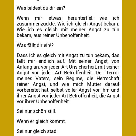
Was bildest du dir ein?
Wenn mir etwas herunterfiel, wie ich
zusammenzuckte. Wie ich gleich Angst bekam.
Wie ich es gleich mit meiner Angst zu tun
bekam, aus reiner Unbeholfenheit.
Was fällt dir ein!?
Dass ich es gleich mit Angst zu tun bekam, das
fällt mir endlich auf. Mit seiner Angst, von
Anfang an, vor jeder Art Unsicherheit, mit seiner
Angst vor jeder Art Betroffenheit. Der Terror
meines Vaters, sein Regime, die Herrschaft
reiner Angst, und wie mich Mutter darauf
vorbereitet hat, selbst voller Angst vor ihm und
ihrer Angst vor jeder Art Betroffenheit; die Angst
vor ihrer Unbeholfenheit.
Sei nur schön still.
Wenn er gleich kommt.
Sei nur gleich stad.