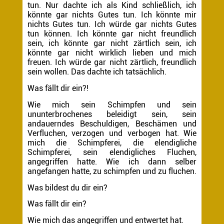
tun. Nur dachte ich als Kind schließlich, ich
könnte gar nichts Gutes tun. Ich könnte mir
nichts Gutes tun. Ich würde gar nichts Gutes
tun können. Ich könnte gar nicht freundlich
sein, ich könnte gar nicht zärtlich sein, ich
könnte gar nicht wirklich lieben und mich
freuen. Ich würde gar nicht zärtlich, freundlich
sein wollen. Das dachte ich tatsächlich.
Was fällt dir ein?!
Wie mich sein Schimpfen und sein
ununterbrochenes beleidigt sein, sein
andauerndes Beschuldigen, Beschämen und
Verfluchen, verzogen und verbogen hat. Wie
mich die Schimpferei, die elendigliche
Schimpferei, sein elendigliches Fluchen,
angegriffen hatte. Wie ich dann selber
angefangen hatte, zu schimpfen und zu fluchen.
Was bildest du dir ein?
Was fällt dir ein?
Wie mich das angegriffen und entwertet hat.