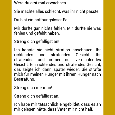
Werd du erst mal erwachsen.
Sie machte alles schlecht, was ihr nicht passte.
Du bist ein hoffnungsloser Fall!
Mir durfte gar nichts fehlen. Mir durfte nie was
fehlen und gefehlt haben.
Streng dich gefälligst an!
Ich konnte sie nicht straflos anschauen. Ihr
richtendes und strafendes Gesicht. Ihr
strafendes und immer nur vernichtendes
Gesicht. Ein richtendes und strafendes Gesicht,
das zeigte ich dann später wieder. Sie strafte
mich für meinen Hunger mit ihrem Hunger nach
Bestrafung.
Streng dich mehr an!
Streng dich gefälligst an.
Ich habe mir tatsächlich eingebildet, dass es an
mir gelegen hätte, dass Vater mir nicht half.