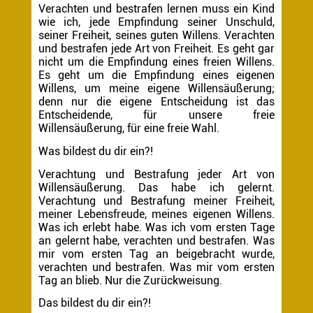
Verachten und bestrafen lernen muss ein Kind
wie ich, jede Empfindung seiner Unschuld,
seiner Freiheit, seines guten Willens. Verachten
und bestrafen jede Art von Freiheit. Es geht gar
nicht um die Empfindung eines freien Willens.
Es geht um die Empfindung eines eigenen
Willens, um meine eigene Willensäußerung;
denn nur die eigene Entscheidung ist das
Entscheidende, für unsere freie
Willensäußerung, für eine freie Wahl.
Was bildest du dir ein?!
Verachtung und Bestrafung jeder Art von
Willensäußerung. Das habe ich gelernt.
Verachtung und Bestrafung meiner Freiheit,
meiner Lebensfreude, meines eigenen Willens.
Was ich erlebt habe. Was ich vom ersten Tage
an gelernt habe, verachten und bestrafen. Was
mir vom ersten Tag an beigebracht wurde,
verachten und bestrafen. Was mir vom ersten
Tag an blieb. Nur die Zurückweisung.
Das bildest du dir ein?!