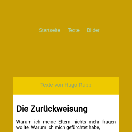
Startseite
Texte
Bilder
Texte von Hugo Rupp
Die Zurückweisung
Warum ich meine Eltern nichts mehr fragen
wollte. Warum ich mich gefürchtet habe,