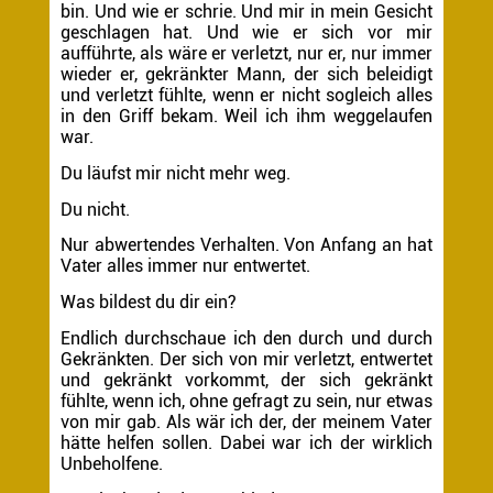
bin. Und wie er schrie. Und mir in mein Gesicht
geschlagen hat. Und wie er sich vor mir
aufführte, als wäre er verletzt, nur er, nur immer
wieder er, gekränkter Mann, der sich beleidigt
und verletzt fühlte, wenn er nicht sogleich alles
in den Griff bekam. Weil ich ihm weggelaufen
war.
Du läufst mir nicht mehr weg.
Du nicht.
Nur abwertendes Verhalten. Von Anfang an hat
Vater alles immer nur entwertet.
Was bildest du dir ein?
Endlich durchschaue ich den durch und durch
Gekränkten. Der sich von mir verletzt, entwertet
und gekränkt vorkommt, der sich gekränkt
fühlte, wenn ich, ohne gefragt zu sein, nur etwas
von mir gab. Als wär ich der, der meinem Vater
hätte helfen sollen. Dabei war ich der wirklich
Unbeholfene.