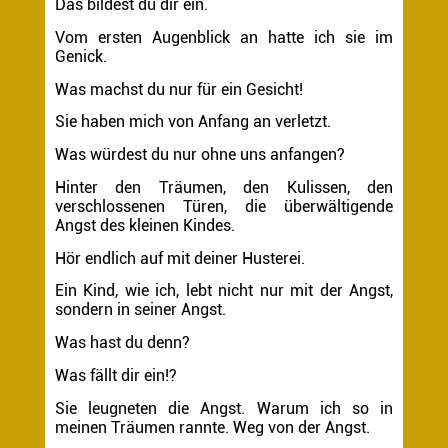
Das bildest du dir ein.
Vom ersten Augenblick an hatte ich sie im
Genick.
Was machst du nur für ein Gesicht!
Sie haben mich von Anfang an verletzt.
Was würdest du nur ohne uns anfangen?
Hinter den Träumen, den Kulissen, den
verschlossenen Türen, die überwältigende
Angst des kleinen Kindes.
Hör endlich auf mit deiner Husterei.
Ein Kind, wie ich, lebt nicht nur mit der Angst,
sondern in seiner Angst.
Was hast du denn?
Was fällt dir ein!?
Sie leugneten die Angst. Warum ich so in
meinen Träumen rannte. Weg von der Angst.