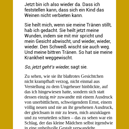
Jetzt bin ich also wieder da. Dass ich
feststellen kann, dass sich ein Kind das
Weinen nicht verbieten kann.
Sie heilt mich, wenn sie meine Tränen stillt,
hab ich gedacht. Sie heilt jetzt meine
Wunden, indem sie mit mir spricht und
mein Gesicht abwischt, und wieder, wieder,
wieder. Den Schweiß wischt sie auch weg.
Und meine bittren Tränen. So hat sie meine
Krankheit weggewischt.
So, jetzt geht’s wieder,
sagt sie.
Zu sehen, wie sie ihr blaßrotes Gesichtchen
nicht krampfhaft verzog, nicht einmal aus
Verstellung zu dem Ungeheuer hinblickte, auf
das ich hingewiesen hatte, sondern sich statt
dessen einzig
mir
zuwandte mit einem Ausdruck
von unerbittlichem, schweigendem Ernst, einem
völlig neuen und nie an ihr gesehenen Ausdruck,
der gleichsam in mir zu lesen, mich anzuklagen
und zu verurteilen schien – das zu sehen war ein
Schlag, der das kleine Mädchen selbst irgendwie
in eine unheilvolle Gestalt verwandelte.