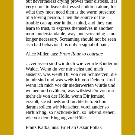
but nevertheless crying proves their distress. It is
very cruel to leave distressed children alone, for
what they most need then is the warm presence
of a loving person. Then the source of the
trouble can appear in their mind, and they can
learn to trust, to express themselves in another,
more understandable, way, and screaming is no
longer necessary. Screaming should not be seen
as a bad behavior. It is only a signal of pain.
Alice Miller, aus:
From Rage to courage
…verlassen sind wir doch wie verirrte Kinder im
Walde. Wenn du vor mir stehst und mich
ansiehst, was weißt Du von den Schmerzen, die
in mir sind und was weiß ich von Deinen. Und
wenn ich mich vor dir niederwerfen würde und
weinen und erzählen, was wüßtest Du von mir
mehr als von der Hölle, wenn Dir jemand
erzählt, sie ist heiß und fürchterlich. Schon
darum sollten wir Menschen voreinander so
ehrfürchtig, so nachdenklich, so liebend stehen,
wie vor dem Eingang zur Hölle.
Franz Kafka, aus: Brief an Oskar Pollak