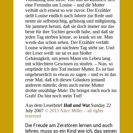
eine Freundin um Louise – und die Mutter
verhält sich erneut so wie zuvor. Der Erzähler
stellt Louise endlich nach Jahren zur Rede und
nennt sie selbstsüchtig, gehässig und mißgünstig.
Sie jammert herum, daß sie doch immer nur das
beste für ihre Tochter gewollt habe, und daß sie
jeden Tag sterben könne, so krank sei sie. Man
werde das schon sehen. Der Erzähler verläßt
Louise wütend: am nächsten Tag stirbt sie. Und
der Leser weiß: sie tat es aus bloßer
Gehässigkeit, um jenen Mann ein Leben lang
mit schlechtem Gewissen zu strafen. – Nun, so
empfinde ich den Tod meiner Mutter. Es ist fast
ungeheuerlich so etwas zu sagen – und es ist das
erste Mal, daß ich diesen Gdanken jemand
anderem mitteile; denn auch meine Mutter
drohte unzählige Male: Du bringst mich noch ins
Grab! Du bist noch mein Tod!
Aus dem Leserbrief
Haß und Wut
Sunday 22
July 2007
© 2015 Alice Miller – all rights
reserved
Die Freude am Zerstören lernen und auch
lehren, muss so ein Kind wie ich, das seinen