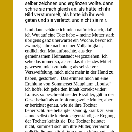
selber zeichnen und ergänzen wollte, dann
schrie sie mich gleich an, als hätte ich ihr
Bild verstümmelt, als hätte ich ihr weh
getan und sie verletzt, und nicht sie mir.
Und dann schäme ich mich natürlich auch, daß
ich Wut auf eine Tote habe – meine Mutter starb
übrigens ganz unerwartet ein Woche, bevor ich
zwanzig Jahre nach meiner Volljährigkeit,
endlich den Mut aufbrachte, aus der
gemeinsamen Heimatstadt wegzuziehen. Ich
sehe das immer so, als sei das ihr letztes Mittel
gewesen, mich zu halten; als sei sie vor
Verzweifelung, mich nicht mehr in der Hand zu
haben, gestorben. Das erinnert mich an eine
Erählung von Sommerset Maugham: „Louise“;
ich hoffe, ich gebe den Inhalt korrekt wider:
Louise, so beschreibt sie der Erzähler, gilt in der
Gesellschaft als aufopferungsvolle Mutter, aber
er berichtet genau, wie sie ihre Tochter
beherrscht. Sie behauptet ständig, krank zu sein
– und selbst die kleinste eigenständigste Regung
der Tochter kränkt sie. Die Tochter heiratet
nicht, kümmert sich um ihre Mutter, verhärmt
vollständig und stirbt. Von nun an kümmert sich