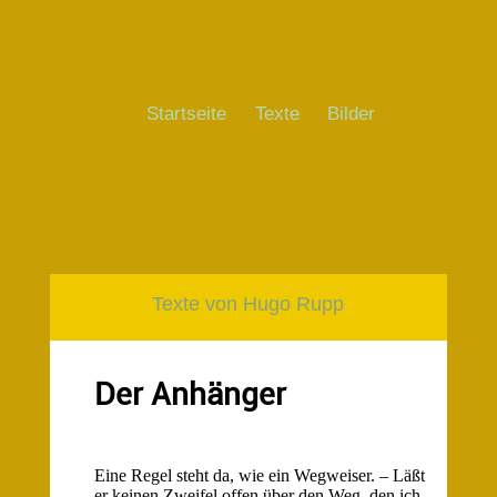
Startseite
Texte
Bilder
Texte von Hugo Rupp
Der Anhänger
Eine Regel steht da, wie ein Wegweiser. – Läßt
er keinen Zweifel offen über den Weg, den ich