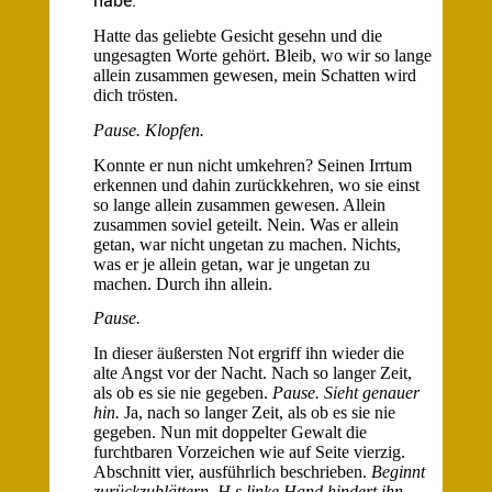
habe.
Hatte das geliebte Gesicht gesehn und die
ungesagten Worte gehört. Bleib, wo wir so lange
allein zusammen gewesen, mein Schatten wird
dich trösten.
Pause. Klopfen.
Konnte er nun nicht umkehren? Seinen Irrtum
erkennen und dahin zurückkehren, wo sie einst
so lange allein zusammen gewesen. Allein
zusammen soviel geteilt. Nein. Was er allein
getan, war nicht ungetan zu machen. Nichts,
was er je allein getan, war je ungetan zu
machen. Durch ihn allein.
Pause.
In dieser äußersten Not ergriff ihn wieder die
alte Angst vor der Nacht. Nach so langer Zeit,
als ob es sie nie gegeben.
Pause. Sieht genauer
hin.
Ja, nach so langer Zeit, als ob es sie nie
gegeben. Nun mit doppelter Gewalt die
furchtbaren Vorzeichen wie auf Seite vierzig.
Abschnitt vier, ausführlich beschrieben.
Beginnt
zurückzublättern. H.s linke Hand hindert ihn