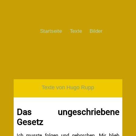
Startseite
Texte
Bilder
Texte von Hugo Rupp
Das ungeschriebene
Gesetz
Ich musste folgen und gehorchen. Mir blieb